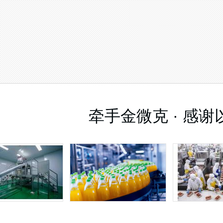
奶，果奶，风味奶饮料，肉制品护色，肉
腐，肉制品甜味 肉制品漂白
牵手金微克 ·
感谢