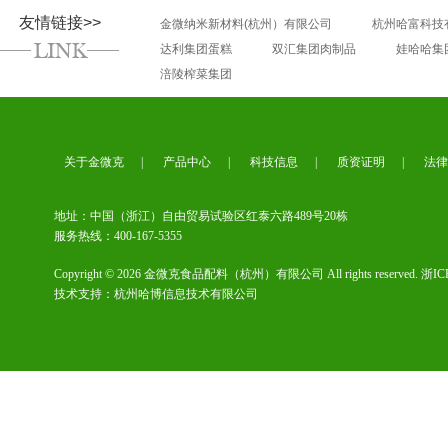
友情链接>>
金微纳米新材料(杭州）有限公司
杭州哈富科技
达利集团蛋糕
双汇集团肉制品
娃哈哈集
涪陵榨菜集团
关于金微克
|
产品中心
|
科技信息
|
质资证明
|
法律
地址：中国（浙江）自由贸易试验区红泰六路489号20栋
服务热线：400-167-5355
Copyright © 2026 金微克食品配料（杭州）有限公司 All rights reserved.
浙IC
技术支持：
杭州哈博信息技术有限公司