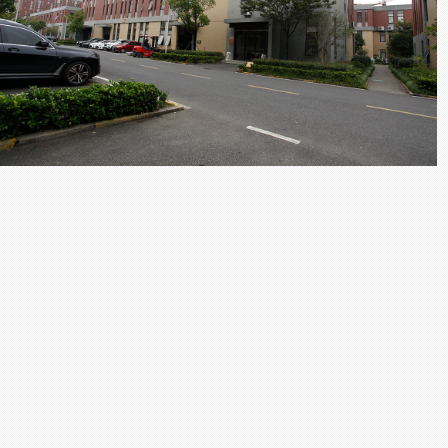
杀菌剂 食品消毒剂 防油水分离剂 食品甜
食品增产剂 食品乳化稳定剂 酱菜 酱腌菜
豆制品 浓缩果汁 淀粉制品 年糕 米制品
包 糕点 米粉 川粉 河粉 酸辣粉 土豆粉 
食品 金微克生物 全价饲料 半价饲料 宠物
化剂 饲料生物防霉剂 饲料脱霉剂 饲料营
物制品有限公司 水果罐头，果汁饮料，
糕，固体饮料，米酒，酒酿，果冻，果酱