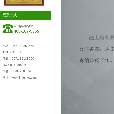
奶，果奶，风味奶饮料，肉制品护色，肉
金微克配料荣获“国家高新技术
企业”称号
联系方式
腐，肉制品甜味 肉制品漂白
全国咨询热线:
400-167-5355
电话：0571-82859550
13967181690
浙江省创新型企业称号
传真：0571-82138550
QQ：826059706
抖音： 13967181690
网址：www.jinjunke.com
营业执照