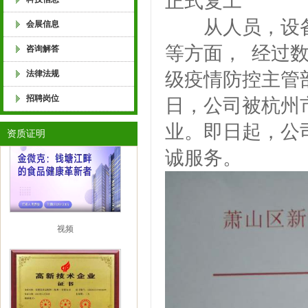
正式复工
杀菌剂 食品消毒剂 防油水分离剂 食品甜
从人员，设备
会展信息
食品增产剂 食品乳化稳定剂 酱菜 酱腌菜
等方面， 经过
咨询解答
法律法规
级疫情防控主管部
豆制品 浓缩果汁 淀粉制品 年糕 米制品
招聘岗位
日，公司被杭州
萧山食品工业协会监事长单位
业。即日起，公
包 糕点 米粉 川粉 河粉 酸辣粉 土豆粉 
资质证明
诚服务。
食品 金微克生物 全价饲料 半价饲料 宠物
化剂 饲料生物防霉剂 饲料脱霉剂 饲料营
视频
物制品有限公司 水果罐头，果汁饮料，
糕，固体饮料，米酒，酒酿，果冻，果酱