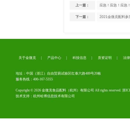
上一篇：
应急！应急！应急
下一篇：
2021金微克配料
金微克配料荣获“国家高新技术
企业”称号
关于金微克
|
产品中心
|
科技信息
|
质资证明
|
法律
地址：中国（浙江）自由贸易试验区红泰六路489号20栋
服务热线：400-167-5355
Copyright © 2026 金微克食品配料（杭州）有限公司 All rights reserved.
浙IC
浙江省创新型企业称号
技术支持：
杭州哈博信息技术有限公司