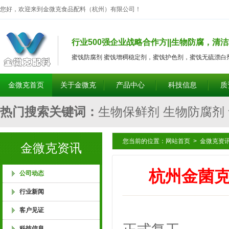
您好，欢迎来到金微克食品配料（杭州）有限公司！
行业500强企业战略合作方||生物防腐，清洁
蜜饯防腐剂 蜜饯增稠稳定剂，蜜饯护色剂，蜜饯无硫漂白
金微克首页
关于金微克
产品中心
科技信息
质
热门搜索关键词：
生物保鲜剂 生物防腐剂
食品防腐剂 食品保鲜剂 食品护色剂 食品
您当前的位置：
网站首页
>
金微克资
金微克资讯
增脆剂 食品膨松剂 腐竹耐煮剂 腐竹亮黄
杭州金菌克
公司动态
行业新闻
筋剂 腐竹强筋剂 饮料护色剂 酱菜除臭剂
杭州金菌
客户见证
科技信息