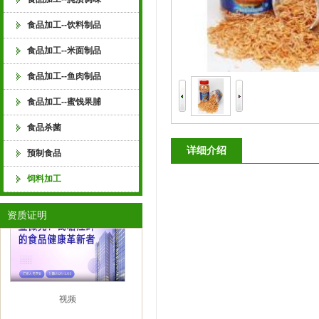
杀菌剂 食品消毒剂 防油水分离剂 食品甜
食品加工--饮料制品
食品增产剂 食品乳化稳定剂 酱菜 酱腌菜
食品加工--米面制品
食品加工--鱼肉制品
豆制品 浓缩果汁 淀粉制品 年糕 米制品
食品加工--蜜饯果脯
食品杀菌
包 糕点 米粉 川粉 河粉 酸辣粉 土豆粉 
详细介绍
预制食品
食品 金微克生物 全价饲料 半价饲料 宠物
萧山食品工业协会监事长单位
饲料加工
资质证明
化剂 饲料生物防霉剂 饲料脱霉剂 饲料营
物制品有限公司 水果罐头，果汁饮料，
视频
糕，固体饮料，米酒，酒酿，果冻，果酱