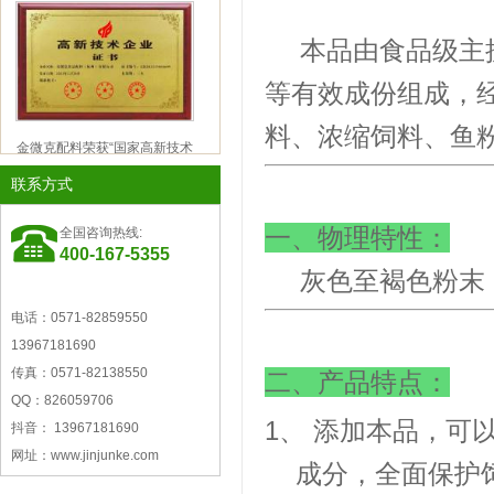
奶，果奶，风味奶饮料，肉制品护色，肉
本品由食品级主
等有效成份组成，
腐，肉制品甜味 肉制品漂白
料、浓缩饲料、鱼
金微克配料荣获“国家高新技术
企业”称号
联系方式
一、物理特性：
全国咨询热线:
400-167-5355
灰色至褐色粉末
电话：0571-82859550
浙江省创新型企业称号
13967181690
传真：0571-82138550
二、产品特点：
QQ：826059706
1、 添加本品，
抖音： 13967181690
网址：www.jinjunke.com
成分，全面保护