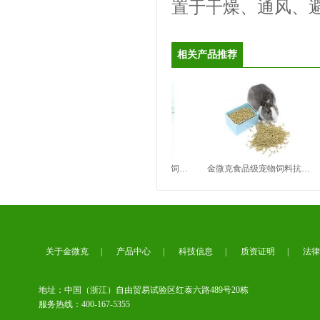
置于干燥、通风、
相关产品推荐
营业执照
食品级家禽饲料抗菌防霉剂 （Ⅳ型）
金菌克生物食品级家畜饲料抗氧化剂（Ⅴ型）
金微克食品级宠物饲料抗氧化剂（Ⅵ型）
金微克关于产品极限词失效协
议
关于金微克
|
产品中心
|
科技信息
|
质资证明
|
法律
地址：中国（浙江）自由贸易试验区红泰六路489号20栋
服务热线：400-167-5355