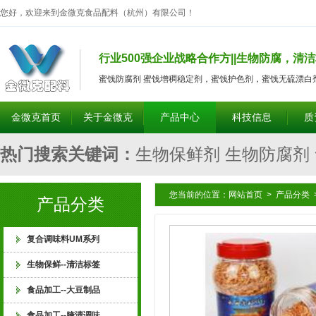
您好，欢迎来到金微克食品配料（杭州）有限公司！
行业500强企业战略合作方||生物防腐，清洁
蜜饯防腐剂 蜜饯增稠稳定剂，蜜饯护色剂，蜜饯无硫漂白
金微克首页
关于金微克
产品中心
科技信息
质
热门搜索关键词：
生物保鲜剂 生物防腐剂
食品防腐剂 食品保鲜剂 食品护色剂 食品
您当前的位置：
网站首页
>
产品分类
产品分类
增脆剂 食品膨松剂 腐竹耐煮剂 腐竹亮黄
复合调味料UM系列
生物保鲜--清洁标签
筋剂 腐竹强筋剂 饮料护色剂 酱菜除臭剂
食品加工--大豆制品
食品加工--腌渍调味