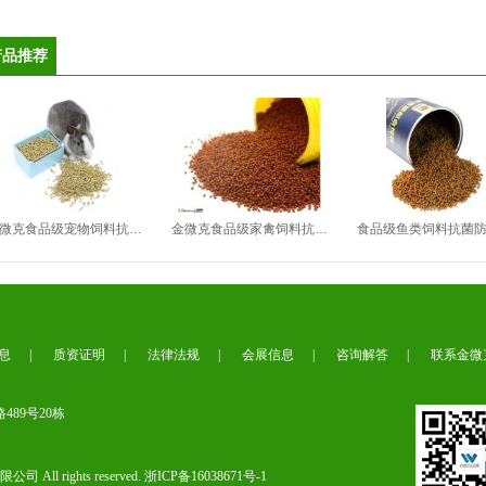
产品推荐
金微克食品级宠物饲料抗氧化剂（Ⅵ型）
金微克食品级家禽饲料抗氧化剂（Ⅳ型）
食品级鱼类饲料抗菌防霉剂 鱼
息
|
质资证明
|
法律法规
|
会展信息
|
咨询解答
|
联系金微
89号20栋
All rights reserved.
浙ICP备16038671号-1