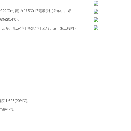
~302℃(封管),在165℃(17毫米汞柱)升华。。熔
35(20/4℃)。
水、乙醚、苯,易溶于热水,溶于乙醇。反丁烯二酸的化
。
1.635(20/4℃)。
二酸相似。