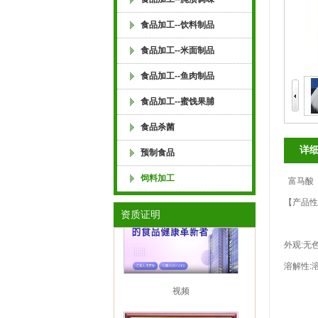
料 肉制品 面包 糕点 米粉 川粉 河粉 酸辣粉
食品加工--饮料制品
料 宠物饲料 水产饲料 饲料抗氧化剂 饲料生
食品加工--米面制品
食品加工--鱼肉制品
司 水果罐头，果汁饮料，谷物饮料，冰淇淋
食品加工--蜜饯果脯
食品杀菌
奶，果奶，风味奶饮料，肉制品护色，肉制品
详
预制食品
萧山食品工业协会监事长单位
饲料加工
富马酸
【产品性
资质证明
外观:无色
溶解性:
视频