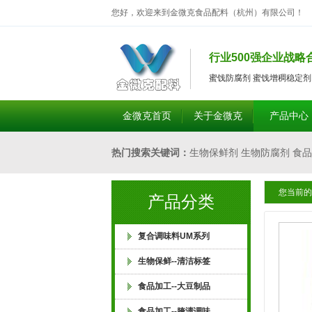
您好，欢迎来到金微克食品配料（杭州）有限公司！
行业500强企业战略
蜜饯防腐剂 蜜饯增稠稳定
金微克首页
关于金微克
产品中心
热门搜索关键词：
生物保鲜剂 生物防腐剂
食品
您当前的
剂 食品保软剂 酱菜增脆剂 食品膨松剂 腐竹
产品分类
剂 酱菜除臭剂 饮料悬浮稳定剂 食品杀菌剂 
复合调味料UM系列
生物保鲜--清洁标签
产剂 食品乳化稳定剂 酱菜 酱腌菜 泡菜 酸菜
食品加工--大豆制品
食品加工--腌渍调味