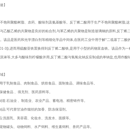
途】
不饱和聚酯树脂、农药、酸味剂及氨基酸等。反丁烯二酸用于生产不饱和聚酯树脂,这
与乙酸乙烯的共聚物是良好的粘合剂,与苯乙烯的共聚物是制造玻璃钢的原料,反丁烯
。该品是医药和光学漂白剂等精细化学品中间体,在医药工业中用于解*二巯基丁二酸的
13-01-3]),进而用硫酸亚铁置换得到反丁烯二酸铁,是用于
小
型
的药物富血铁。该品作为一
淇淋等,大多与酸味剂柠檬酸并用,反丁烯二酸与氢氧化钠反应制成的单钠盐,也用作酸
域】
:用于乳制食品、肉制食品、烘焙食品、面制食品、调味食品等。
:保健食品 、填充剂、医药原料等。
制造:石油业 、制造业、农业产品、蓄电池、精密铸件等。
制品:可代替甘油作烟丝的加香、防冻保湿剂。
品:洗面乳、美容霜、化妆水、洗发水、面膜等。
:宠物罐头、动物饲料、水产饲料、维生素饲料、兽药产品等。