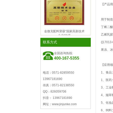
【产品用
用于制造
丁烯二酸
金微克配料荣获“国家高新技术
企业”称号
乙烯乳胶
联系方式
([170
果冻、冰
全国咨询热线:
400-167-5355
【应用领
1、食品
电话：0571-82859550
浙江省创新型企业称号
13967181690
1、医药
传真：0571-82138550
3、工业
QQ：826059706
4、烟草
抖音： 13967181690
5、化妆
网址：www.jinjunke.com
6、饲料