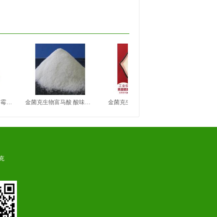
类（Ⅳ型）
金菌克生物富马酸 酸味调节剂
金菌克生物焦亚硫酸钠还原剂
金菌克生物
克