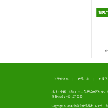
营业执照
相关
金微克关于产品极限词失效协
议
金菌克生物鱼类饲料抗氧化剂 （Ⅲ型）
食品级家禽饲料抗菌防霉剂 （Ⅳ型）
金菌克生物食品级家畜饲料抗氧化剂（Ⅴ型）
关于金微克
|
产品中心
|
科技信
萧山食品工业协会监事长单位
地址：中国（浙江）自由贸易试验区红泰六路4
服务热线：400-167-5355
Copyright © 2026 金微克食品配料（杭州）有限公司 