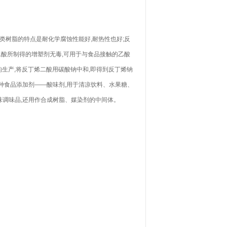
类树脂的特点是耐化学腐蚀性能好,耐热性也好;反
二酸所制得的增塑剂无毒,可用于与食品接触的乙酸
生产,将反丁烯二酸用碳酸钠中和,即得到反丁烯钠
种食品添加剂——酸味剂,用于清凉饮料、水果糖、
味调味品,还用作合成树脂、媒染剂的中间体。