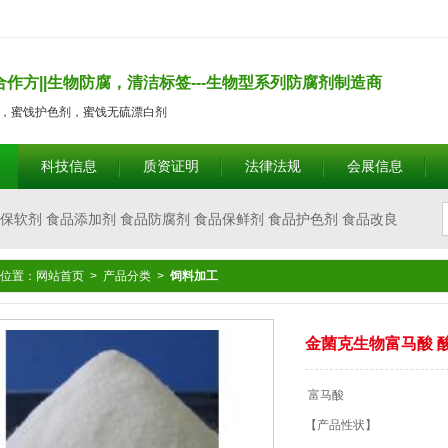
合作方||生物防腐，清洁标签---生物型系列防腐剂制造商
剂，蜜饯护色剂，蜜饯无硫漂白剂
科技信息
质资证明
法律法规
会展信息
保软剂 食品添加剂 食品防腐剂 食品保鲜剂 食品护色剂 食品改良
位置：
网站首页
>
产品分类
>
饲料加工
耐煮剂 腐竹亮黄剂 腐竹漂白剂 腐竹增筋剂 腐竹强筋剂 饮料护色
食品消毒剂 防油水分离剂 食品甜味剂 豆制品增筋凝固剂 食品增
金菌克生物富马酸 
富马酸
 豆腐 千张 豆制品 浓缩果汁 淀粉制品 年糕 米制品 果酱 饮
【产品性状】